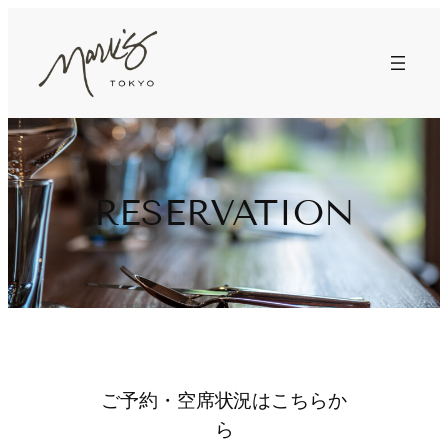
内
容
を
ス
キ
ッ
プ
RESERVATION
ご予約・空席状況はこちらか
ら