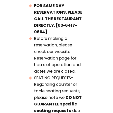
FOR SAME DAY
RESERVATIONS, PLEASE
CALL THE RESTAURANT
DIRECTLY. [03-6417-
0664]
Before making a
reservation, please
check our website
Reservation page for
hours of operation and
dates we are closed.
SEATING REQUESTS-
Regarding counter or
table seating requests,
please note we
DO NOT
GUARANTEE specific
seating requests
due