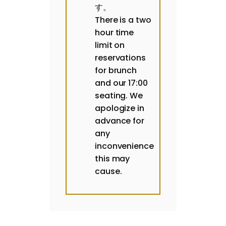
す。
There is a two
hour time
limit on
reservations
for brunch
and our 17:00
seating. We
apologize in
advance for
any
inconvenience
this may
cause.