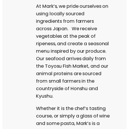
At Mark’s, we pride ourselves on
using locally sourced
ingredients from farmers
across Japan. We receive
vegetables at the peak of
ripeness, and create a seasonal
menu inspired by our produce.
Our seafood arrives daily from
the Toyosu Fish Market, and our
animal proteins are sourced
from small farmers in the
countryside of Honshu and
Kyushu.
Whether it is the chef’s tasting
course, or simply a glass of wine
and some pasta, Mark’s is a