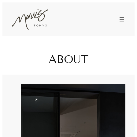
内
容
を
ス
キ
ッ
プ
ABOUT